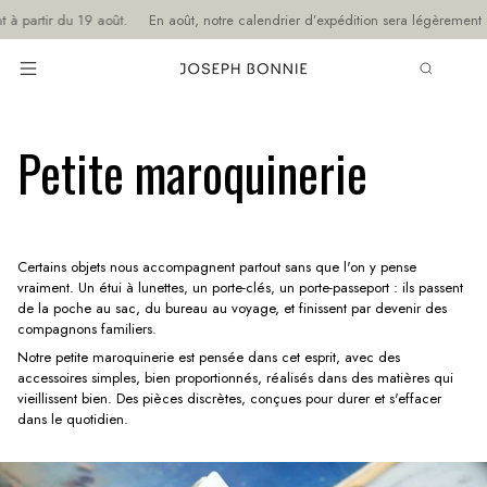
Passer
du 19 août.
En août, notre calendrier d’expédition sera légèrement adapté : 
au
contenu
de
RECHER
la
page
Petite maroquinerie
Certains objets nous accompagnent partout sans que l'on y pense
vraiment. Un étui à lunettes, un porte-clés, un porte-passeport : ils passent
de la poche au sac, du bureau au voyage, et finissent par devenir des
compagnons familiers.
Notre petite maroquinerie est pensée dans cet esprit, avec des
accessoires simples, bien proportionnés, réalisés dans des matières qui
vieillissent bien. Des pièces discrètes, conçues pour durer et s'effacer
dans le quotidien.